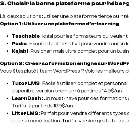
3. Choisir la bonne plateforme pour héber
Là, deux solutions : utiliser une plateforme tierce ou i
Option 1 : Utiliser une plateforme d’e-learning
Teachable
: Idéal pour les formateurs qui veulent 
Podia
: Excellente alternative pour vendre aussi 
Kajabi
: Plus cher, mais ultra complet pour un busin
Option 2 : Créer sa formation en ligne sur WordP
Vous êtes plutôt team WordPress ? Voici les meilleurs pl
Tutor LMS
: Facile à utiliser, complet et personn
disponible, version premium à partir de 149$/an.
LearnDash
: Un must-have pour des formations c
Tarifs : à partir de 199$/an.
LifterLMS
: Parfait pour vendre différents types
pour la monétisation. Tarifs : version gratuite, ex