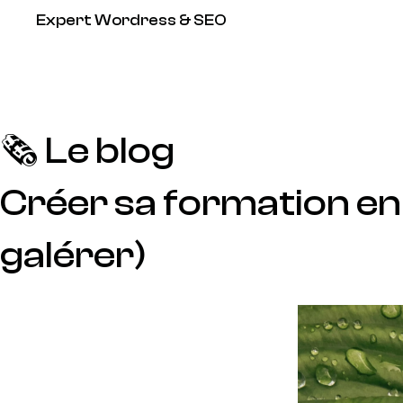
Expert
Wordress
&
SEO
🗞️ Le blog
Créer sa formation en l
galérer)