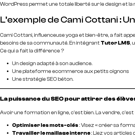
WordPress permet une totale liberté sur le design et la m
L’exemple de Cami Cottani : Un
Cami Cottani, influenceuse yoga et bien-être, a fait ap
besoins de sa communauté. En intégrant
Tutor LMS
, 
Ce qui a fait la différence ?
Un design adapté à son audience.
Une plateforme ecommerce aux petits oignons
Une stratégie SEO béton.
La puissance du SEO pour attirer des élèves
Avoir une formation en ligne, c’est bien. La vendre, c’est 
Optimiser les mots-clés
: Visez « créer sa forma
Travailler le maillage interne
: Liez vos article